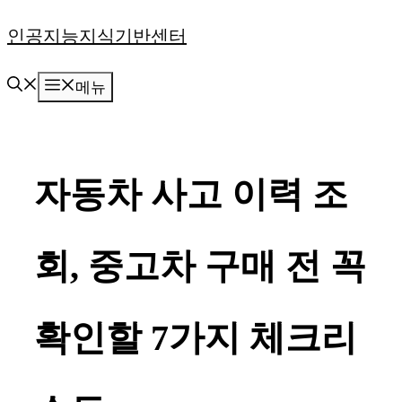
컨
인공지능지식기반센터
텐
메뉴
츠
로
건
자동차 사고 이력 조
너
뛰
회, 중고차 구매 전 꼭
기
확인할 7가지 체크리