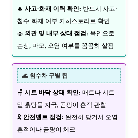
🔥
사고·화재 이력 확인:
반드시 사고·
침수·화재 여부 카히스토리로 확인
🧽
외관 및 내부 상태 점검:
육안으로
손상, 마모, 오염 여부를 꼼꼼히 살핌
🌊 침수차 구별 팁
🪑
시트 바닥 상태 확인:
매트나 시트
밑 흙탕물 자국, 곰팡이 흔적 관찰
🎗️
안전벨트 점검:
완전히 당겨서 오염
흔적이나 곰팡이 체크