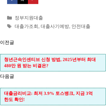
카
정부지원대출
테
태
대출가조회
,
대출사기예방
,
안전대출
고
그
리
이전글
청년근속인센티브 신청 방법, 2025년부터 최대
480만 원 받는 비결은?
다음글
대출금리비교: 최저 3.9% 토스뱅크, 지금 3억
한도 확인!