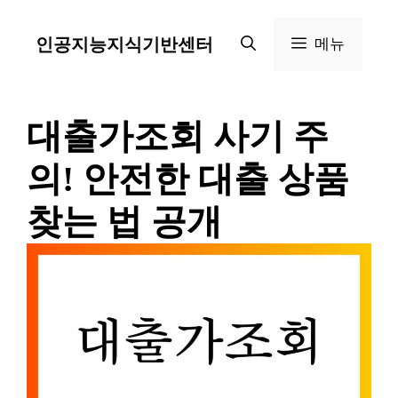
컨
인공지능지식기반센터
메뉴
텐
츠
로
대출가조회 사기 주
건
의! 안전한 대출 상품
너
찾는 법 공개
뛰
기