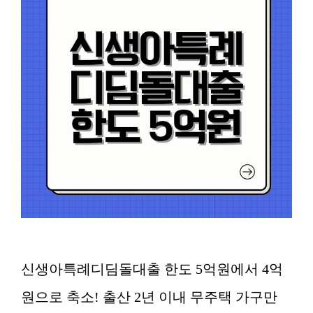
신생아특례디딤돌대출 한도 5억원에서 4억
원으로 축소! 출산 2년 이내 무주택 가구만