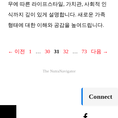
무에 따른 라이프스타일, 가치관, 사회적 인
식까지 깊이 있게 설명합니다. 새로운 가족
형태에 대한 이해와 공감을 높여드립니다.
페
페
페
페
페
←
이전
1
…
30
31
32
…
73
다음
→
이
이
이
이
이
The NutraNavigator
지
지
지
지
지
Connect