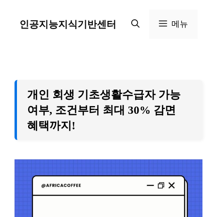
컨
인공지능지식기반센터
메뉴
텐
츠
로
건
개인 회생 기초생활수급자 가능
너
여부, 조건부터 최대 30% 감면
혜택까지!
뛰
기