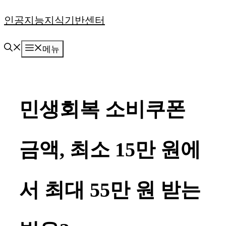
컨
인공지능지식기반센터
텐
메뉴
츠
로
건
민생회복 소비쿠폰
너
뛰
금액, 최소 15만 원에
기
서 최대 55만 원 받는