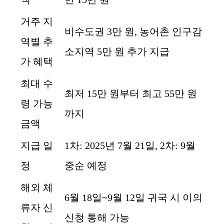
거주 지
비수도권 3만 원, 농어촌 인구감
역별 추
소지역 5만 원 추가 지급
가 혜택
최대 수
최저 15만 원부터 최고 55만 원
령 가능
까지
금액
지급 일
1차: 2025년 7월 21일, 2차: 9월
정
중순 예정
해외 체
6월 18일~9월 12일 귀국 시 이의
류자 신
신청 통해 가능