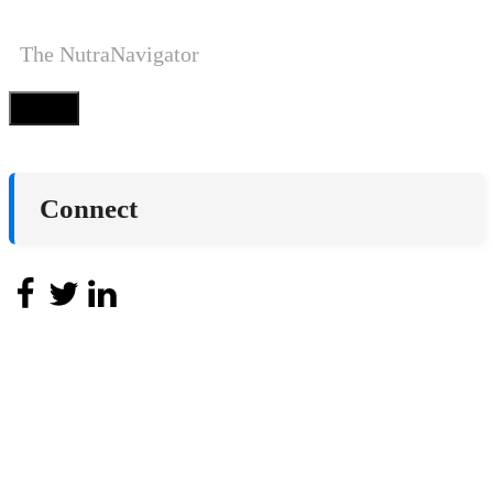
The NutraNavigator
Close
Connect