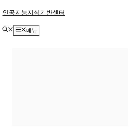
컨
인공지능지식기반센터
텐
메뉴
츠
로
건
너
뛰
기