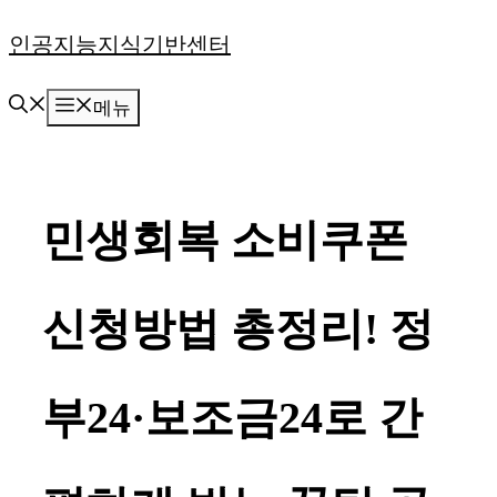
컨
인공지능지식기반센터
텐
메뉴
츠
로
건
민생회복 소비쿠폰
너
뛰
신청방법 총정리! 정
기
부24·보조금24로 간