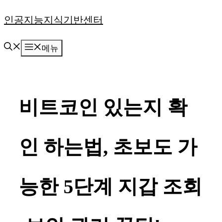
컨
인공지능지식기반센터
텐
메뉴
츠
로
건
비트코인 있는지 확
너
뛰
인 하는법, 초보도 가
기
능한 5단계 지갑 조회