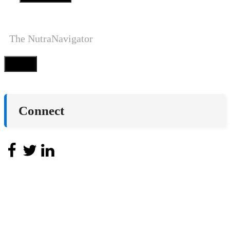
The NutraNavigator
Close
Connect