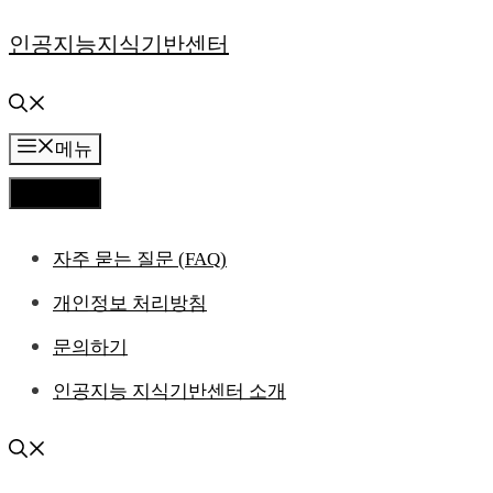
컨
인공지능지식기반센터
텐
츠
메뉴
로
메뉴
건
자주 묻는 질문 (FAQ)
너
개인정보 처리방침
뛰
문의하기
기
인공지능 지식기반센터 소개