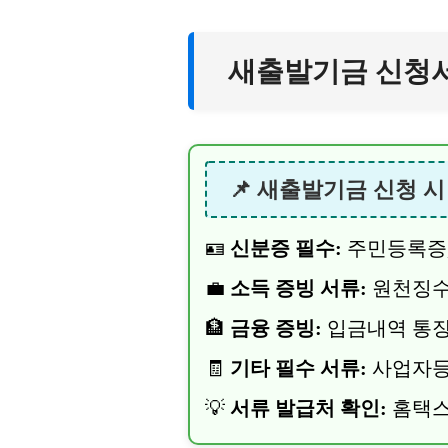
새출발기금 신청서
📌 새출발기금 신청 
🪪
신분증 필수:
주민등록증,
💼
소득 증빙 서류:
원천징수
🏦
금융 증빙:
입금내역 통장
🧾
기타 필수 서류:
사업자등
💡
서류 발급처 확인:
홈택스