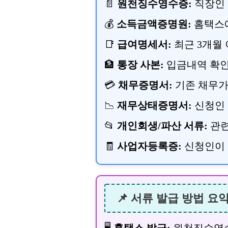
📄
원천징수영수증:
직장인 
💰
소득금액증명원:
홈택스에
📑
급여명세서:
최근 3개월
🏦
통장 사본:
입금내역 확인
💳
채무증명서:
기존 채무가
📉
재무상태증명서:
신청인 
📂
개인회생/파산 서류:
관련
🧾
사업자등록증:
신청인이 
📌 서류 발급 방법 요
🖥️
홈택스 발급:
원천징수영수