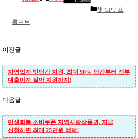
Pinterest
카
챗 GPT 프
테
롬프트
고
리
이전글
자영업자 빚탕감 지원, 최대 90% 탕감부터 정부
대출이자 절반 지원까지!
다음글
민생회복 소비쿠폰 지역사랑상품권, 지금
신청하면 최대 25만원 혜택!