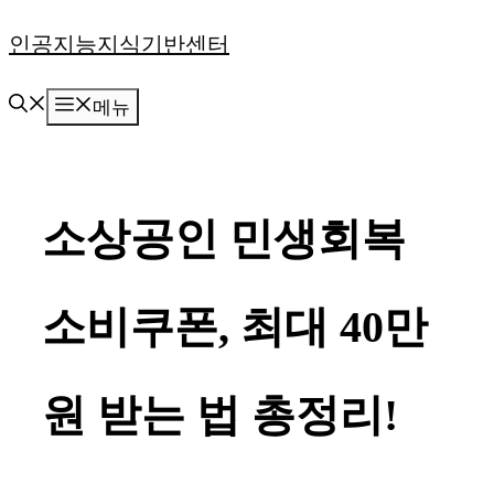
컨
인공지능지식기반센터
텐
메뉴
츠
로
건
소상공인 민생회복
너
뛰
소비쿠폰, 최대 40만
기
원 받는 법 총정리!