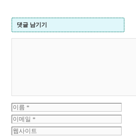
댓글 남기기
댓
글
이
이
름
웹
메