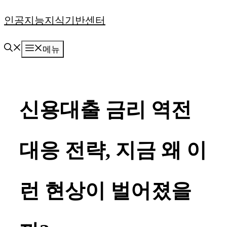
컨
인공지능지식기반센터
텐
메뉴
츠
로
건
신용대출 금리 역전
너
뛰
대응 전략, 지금 왜 이
기
런 현상이 벌어졌을