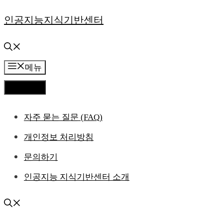
컨
인공지능지식기반센터
텐
츠
메뉴
로
메뉴
건
자주 묻는 질문 (FAQ)
너
개인정보 처리방침
뛰
문의하기
기
인공지능 지식기반센터 소개