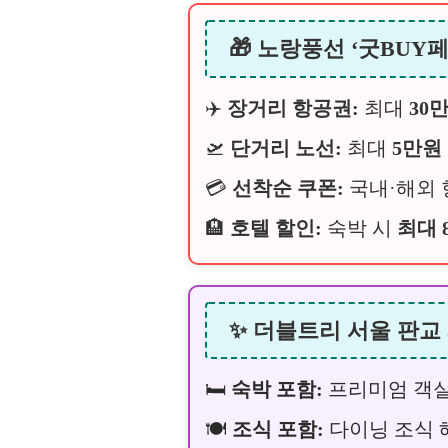
🎁 노랑풍선 ‘굿BUY
✈️
장거리 항공권:
최대
30
🛫
단거리 노선:
최대
5만원
💳
선착순 쿠폰:
국내·해외
🏨
호텔 할인:
숙박 시
최대 
✨ 더블트리 서울 판교
🛏️
숙박 포함:
프리미엄 객
🍽️
조식 포함:
다이닝 조식 