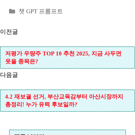
카
챗 GPT 프롬프트
테
고
이전글
리
저평가 우량주 TOP 10 추천 2025, 지금 사두면
웃을 종목은?
다음글
4.2 재보궐 선거, 부산교육감부터 아산시장까지
총정리! 누가 유력 후보일까?