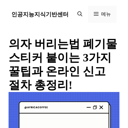
컨
인공지능지식기반센터
메뉴
텐
츠
로
의자 버리는법 폐기물
건
스티커 붙이는 3가지
너
꿀팁과 온라인 신고
뛰
절차 총정리!
기