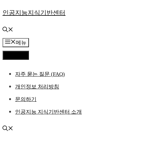
컨
인공지능지식기반센터
텐
츠
메뉴
로
메뉴
건
자주 묻는 질문 (FAQ)
너
개인정보 처리방침
뛰
문의하기
기
인공지능 지식기반센터 소개