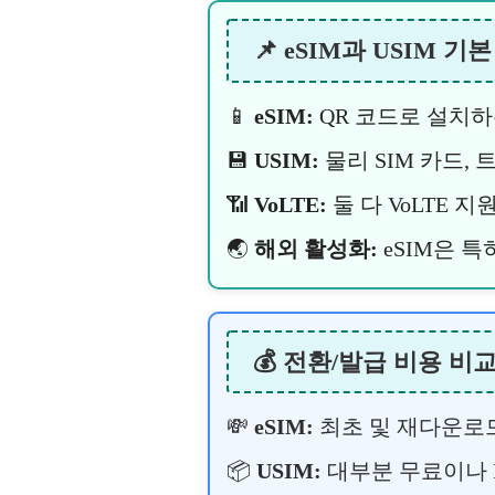
📌 eSIM과 USIM 기
📱
eSIM:
QR 코드로 설치하
💾
USIM:
물리 SIM 카드,
📶
VoLTE:
둘 다 VoLTE 지
🌏
해외 활성화:
eSIM은 
💰 전환/발급 비용 비
💸
eSIM:
최초 및 재다운로드 
📦
USIM:
대부분 무료이나 N