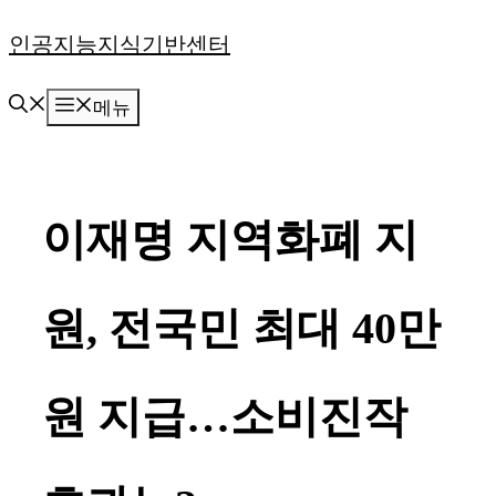
컨
인공지능지식기반센터
텐
메뉴
츠
로
건
이재명 지역화폐 지
너
뛰
원, 전국민 최대 40만
기
원 지급…소비진작