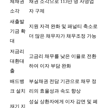
체채권
채권 소각으로 113만 명 자영업
소각
자 구제
새출발
지원 자격 완화 및 패널티 축소로
기금 확
더 많은 채무자가 채무조정 가능
대
저금리
고금리 채무를 낮은 이율로 전환
대환대
하여 이자 부담 완화
출
배드뱅
부실채권 전담 기관으로 채무 정
크 설치
리의 효율성과 속도 향상
성실 상환자에게 이자 감면 및 폐
재기 지