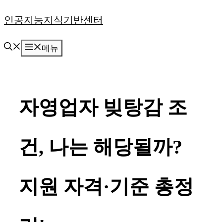
컨
인공지능지식기반센터
텐
메뉴
츠
로
건
자영업자 빚탕감 조
너
뛰
건, 나는 해당될까?
기
지원 자격·기준 총정