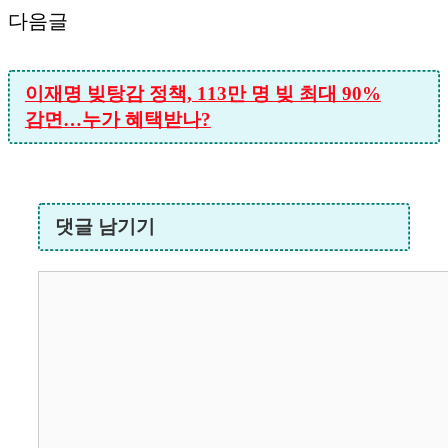
다음글
이재명 빚탕감 정책, 113만 명 빚 최대 90%
감면…누가 혜택받나?
댓글 남기기
댓
글