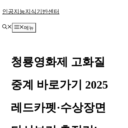
컨
인공지능지식기반센터
텐
메뉴
츠
로
건
청룡영화제 고화질
너
뛰
중계 바로가기 2025
기
레드카펫·수상장면