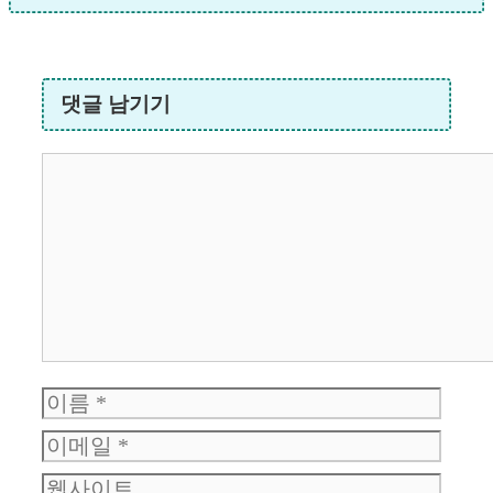
댓글 남기기
댓
글
이
이
름