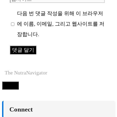
웹
메
사
일
다음 번 댓글 작성을 위해 이 브라우저
이
에 이름, 이메일, 그리고 웹사이트를 저
트
장합니다.
The NutraNavigator
Close
Connect