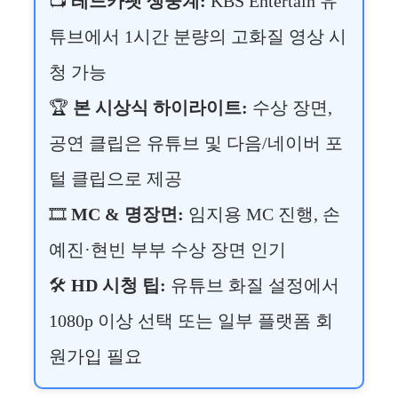
📺
레드카펫 생중계:
KBS Entertain 유
튜브에서 1시간 분량의 고화질 영상 시
청 가능
🏆
본 시상식 하이라이트:
수상 장면,
공연 클립은 유튜브 및 다음/네이버 포
털 클립으로 제공
🎞
MC & 명장면:
임지용 MC 진행, 손
예진·현빈 부부 수상 장면 인기
🛠
HD 시청 팁:
유튜브 화질 설정에서
1080p 이상 선택 또는 일부 플랫폼 회
원가입 필요