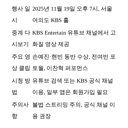
행사 일
2025년 11월 19일 오후 7시, 서울
시
여의도 KBS 홀
중계 다
KBS Entertain 유튜브 채널에서 고
시보기
화질 영상 제공
주요 영
손예진·현빈 동반 수상, 전여빈 포
상 클립
토월, 이찬혁 퍼포먼스
시청 방
유튜브 검색 또는 KBS 공식 채널
법
이용, 일부 앱은 회원가입 필요
주의사
불법 스트리밍 주의, 공식 채널 이
항
용 권장