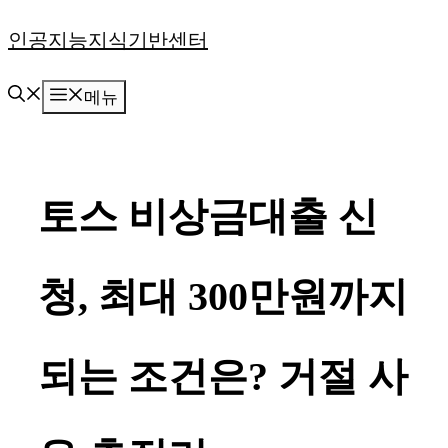
컨
인공지능지식기반센터
텐
메뉴
츠
로
건
토스 비상금대출 신
너
뛰
청, 최대 300만원까지
기
되는 조건은? 거절 사