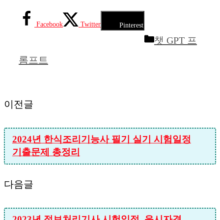
Facebook
Twitter
Pinterest
카
챗 GPT 프
테
롬프트
고
리
이전글
2024년 한식조리기능사 필기 실기 시험일정
기출문제 총정리
다음글
2023년 정보처리기사 시험일정, 응시자격,