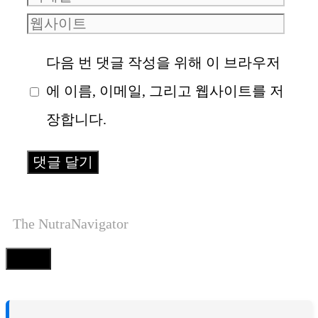
름
웹
메
사
일
다음 번 댓글 작성을 위해 이 브라우저
이
에 이름, 이메일, 그리고 웹사이트를 저
트
장합니다.
The NutraNavigator
Close