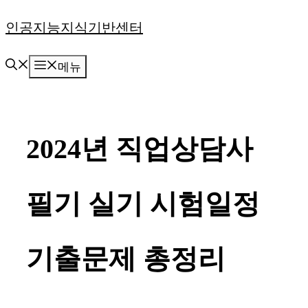
컨
인공지능지식기반센터
텐
메뉴
츠
로
건
2024년 직업상담사
너
뛰
필기 실기 시험일정
기
기출문제 총정리