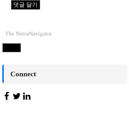
The NutraNavigator
Close
Connect