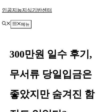
컨
인공지능지식기반센터
텐
메뉴
츠
로
건
300만원 일수 후기,
너
뛰
무서류 당일입금은
기
좋았지만 숨겨진 함