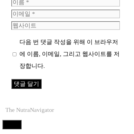
이
이
름
웹
메
사
일
다음 번 댓글 작성을 위해 이 브라우저
이
에 이름, 이메일, 그리고 웹사이트를 저
트
장합니다.
The NutraNavigator
Close