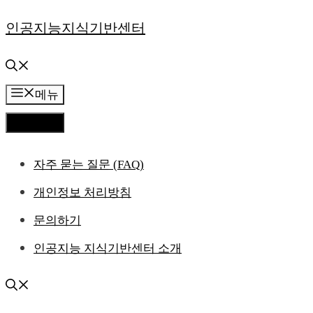
컨
인공지능지식기반센터
텐
츠
메뉴
로
메뉴
건
자주 묻는 질문 (FAQ)
너
개인정보 처리방침
뛰
문의하기
기
인공지능 지식기반센터 소개