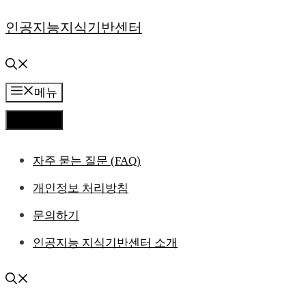
컨
인공지능지식기반센터
텐
츠
메뉴
로
메뉴
건
자주 묻는 질문 (FAQ)
너
개인정보 처리방침
뛰
문의하기
기
인공지능 지식기반센터 소개