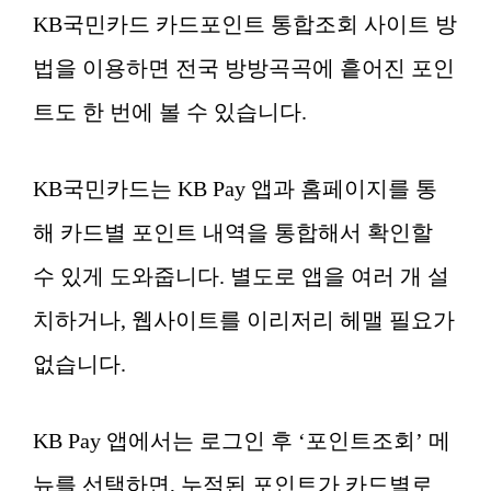
KB국민카드 카드포인트 통합조회 사이트 방
법을 이용하면 전국 방방곡곡에 흩어진 포인
트도 한 번에 볼 수 있습니다.
KB국민카드는 KB Pay 앱과 홈페이지를 통
해 카드별 포인트 내역을 통합해서 확인할
수 있게 도와줍니다. 별도로 앱을 여러 개 설
치하거나, 웹사이트를 이리저리 헤맬 필요가
없습니다.
KB Pay 앱에서는 로그인 후 ‘포인트조회’ 메
뉴를 선택하면, 누적된 포인트가 카드별로