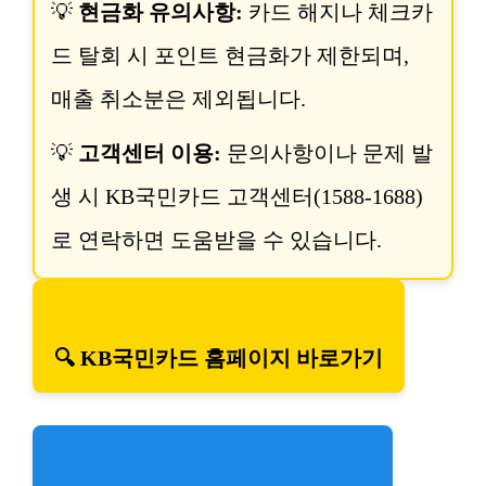
💡
현금화 유의사항:
카드 해지나 체크카
드 탈회 시 포인트 현금화가 제한되며,
매출 취소분은 제외됩니다.
💡
고객센터 이용:
문의사항이나 문제 발
생 시 KB국민카드 고객센터(1588-1688)
로 연락하면 도움받을 수 있습니다.
🔍 KB국민카드 홈페이지 바로가기