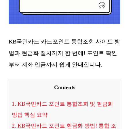
KB국민카드 카드포인트 통합조회 사이트 방
법과 현금화 절차까지 한 번에! 포인트 확인
부터 계좌 입금까지 쉽게 안내합니다.
Contents
1.
KB국민카드 포인트 통합조회 및 현금화
방법 핵심 요약
2.
KB국민카드 포인트 현금화 방법! 통합 조