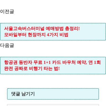
테
고
이전글
리
서울고속버스터미널 예매방법 총정리!
모바일부터 현장까지 4가지 비법
다음글
항공권 동반자 무료 1+1 카드 바우처 예약, 연 1회
완전 공짜로 비행기 타는 법!
댓글 남기기